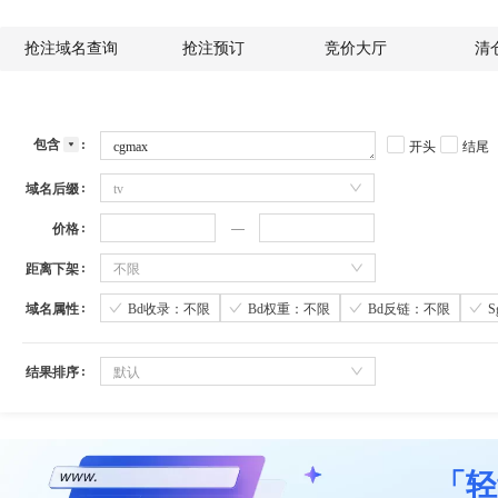
抢注域名查询
抢注预订
竞价大厅
清
包含
开头
结尾
域名后缀
tv
价格
距离下架
不限
域名属性
Bd收录：不限
Bd权重：不限
Bd反链：不限
结果排序
默认
「轻