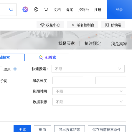
我是买家
抢注预定
我是卖家
础搜索
AI搜索
快速搜索
不限
结尾
域名长度
溢价词
到期时间
不限
数据来源
不限
搜 索
重 置
导出搜索结果
保存当前搜索条件