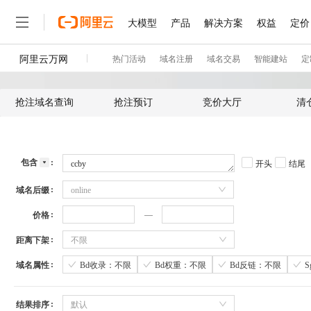
抢注域名查询
抢注预订
竞价大厅
清
包含
开头
结尾
域名后缀
online
价格
距离下架
不限
域名属性
Bd收录：不限
Bd权重：不限
Bd反链：不限
结果排序
默认