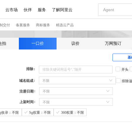
仓拍
一口价
议价
万网预订
基
排除
开头
域名组成
不限
排除
注册日期
不限
上架时间
不限
Sg收录：不限
Sg权重：不限
360权重：不限