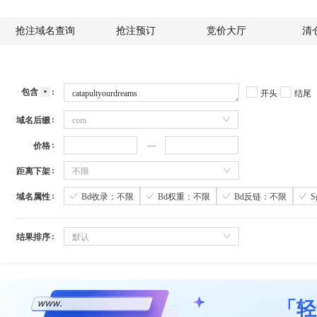
抢注域名查询
抢注预订
竞价大厅
清
包含
开头
结尾
域名后缀
com
价格
距离下架
不限
域名属性
Bd收录：不限
Bd权重：不限
Bd反链：不限
结果排序
默认
「轻