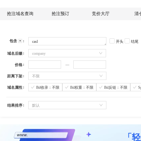
抢注域名查询
抢注预订
竞价大厅
清
包含
开头
结尾
域名后缀
company
价格
距离下架
不限
域名属性
Bd收录：不限
Bd权重：不限
Bd反链：不限
结果排序
默认
「轻