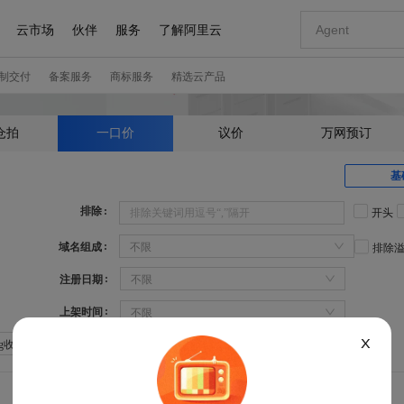
仓拍
一口价
议价
万网预订
基
排除
开头
域名组成
不限
排除
注册日期
不限
上架时间
不限
X
Sg收录：不限
Sg权重：不限
360权重：不限