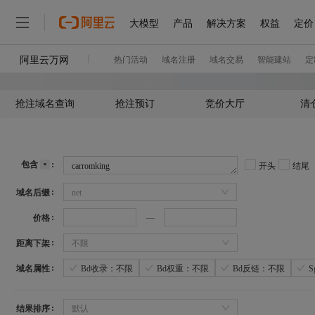
抢注域名查询
抢注预订
竞价大厅
清
包含
开头
结尾
域名后缀
net
价格
距离下架
不限
域名属性
Bd收录：不限
Bd权重：不限
Bd反链：不限
结果排序
默认