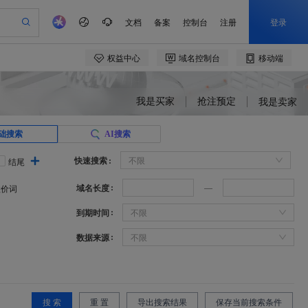
我是买家
抢注预定
我是卖家
础搜索
AI搜索
快速搜索
不限
结尾
域名长度
溢价词
到期时间
不限
数据来源
不限
搜 索
重 置
导出搜索结果
保存当前搜索条件