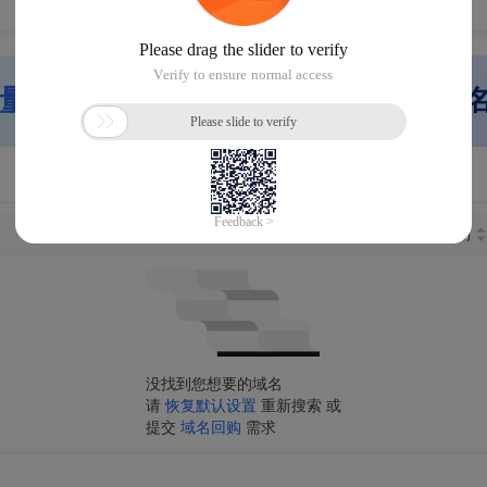
量网站搭建」
快速重启网站，帮您域
长度
注册日期
距离到期
没找到您想要的域名
请
恢复默认设置
重新搜索 或
提交
域名回购
需求