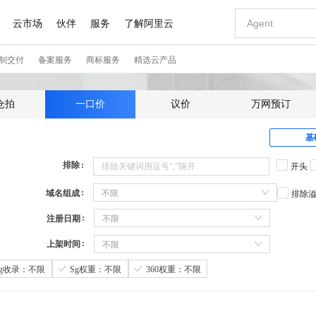
仓拍
一口价
议价
万网预订
基
排除
开头
域名组成
不限
排除
注册日期
不限
上架时间
不限
Sg收录：不限
Sg权重：不限
360权重：不限