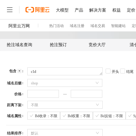
抢注域名查询
抢注预订
竞价大厅
清
包含
开头
结尾
域名后缀
shop
价格
距离下架
不限
域名属性
Bd收录：不限
Bd权重：不限
Bd反链：不限
结果排序
默认