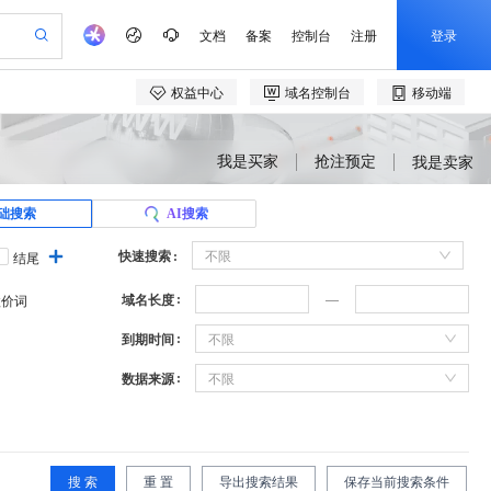
我是买家
抢注预定
我是卖家
础搜索
AI搜索
快速搜索
不限
结尾
域名长度
溢价词
到期时间
不限
数据来源
不限
搜 索
重 置
导出搜索结果
保存当前搜索条件