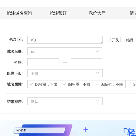
抢注域名查询
抢注预订
竞价大厅
清
包含
开头
结尾
域名后缀
net
价格
距离下架
不限
域名属性
Bd收录：不限
Bd权重：不限
Bd反链：不限
结果排序
默认
「轻