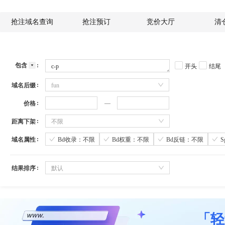
抢注域名查询
抢注预订
竞价大厅
清
包含
开头
结尾
域名后缀
fun
价格
距离下架
不限
域名属性
Bd收录：不限
Bd权重：不限
Bd反链：不限
结果排序
默认
「轻