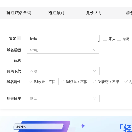
抢注域名查询
抢注预订
竞价大厅
清
包含
开头
结尾
域名后缀
wang
价格
距离下架
不限
域名属性
Bd收录：不限
Bd权重：不限
Bd反链：不限
结果排序
默认
「轻