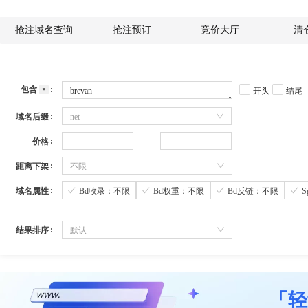
抢注域名查询
抢注预订
竞价大厅
清
包含
开头
结尾
域名后缀
net
价格
距离下架
不限
域名属性
Bd收录：不限
Bd权重：不限
Bd反链：不限
结果排序
默认
「轻