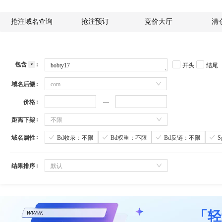
抢注域名查询
抢注预订
竞价大厅
清
包含
开头
结尾
域名后缀
com
价格
距离下架
不限
域名属性
Bd收录：不限
Bd权重：不限
Bd反链：不限
结果排序
默认
「轻