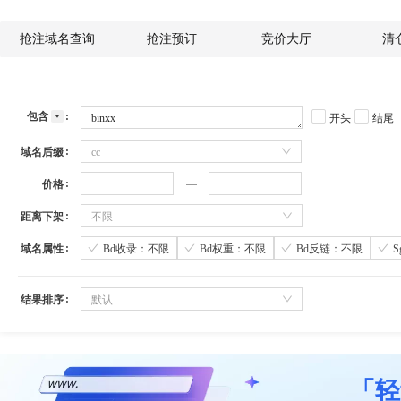
抢注域名查询
抢注预订
竞价大厅
清
包含
开头
结尾
域名后缀
cc
价格
距离下架
不限
域名属性
Bd收录：不限
Bd权重：不限
Bd反链：不限
结果排序
默认
「轻