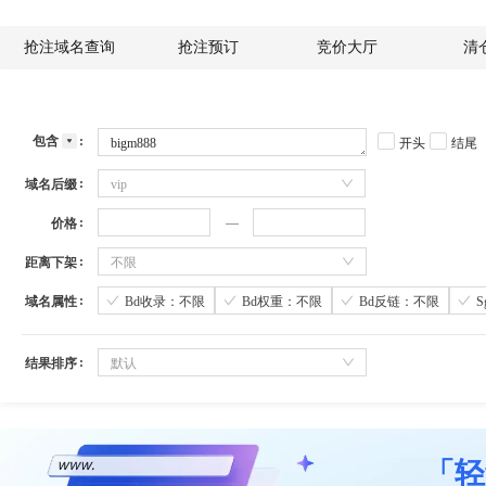
抢注域名查询
抢注预订
竞价大厅
清
包含
开头
结尾
域名后缀
vip
价格
距离下架
不限
域名属性
Bd收录：不限
Bd权重：不限
Bd反链：不限
结果排序
默认
「轻