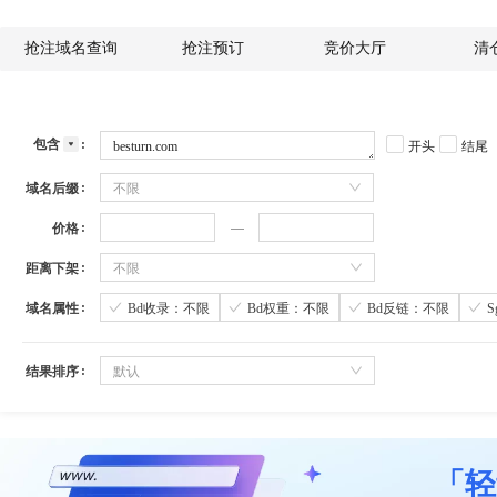
抢注域名查询
抢注预订
竞价大厅
清
包含
开头
结尾
域名后缀
不限
价格
距离下架
不限
域名属性
Bd收录：不限
Bd权重：不限
Bd反链：不限
结果排序
默认
「轻