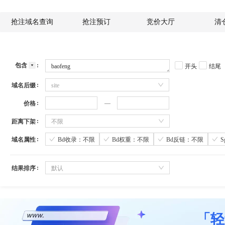
抢注域名查询
抢注预订
竞价大厅
清
包含
开头
结尾
域名后缀
site
价格
距离下架
不限
域名属性
Bd收录：不限
Bd权重：不限
Bd反链：不限
结果排序
默认
「轻