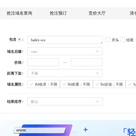
抢注域名查询
抢注预订
竞价大厅
清
包含
开头
结尾
域名后缀
com
价格
距离下架
不限
域名属性
Bd收录：不限
Bd权重：不限
Bd反链：不限
结果排序
默认
「轻