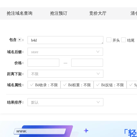
抢注域名查询
抢注预订
竞价大厅
清
包含
开头
结尾
域名后缀
store
价格
距离下架
不限
域名属性
Bd收录：不限
Bd权重：不限
Bd反链：不限
结果排序
默认
「轻