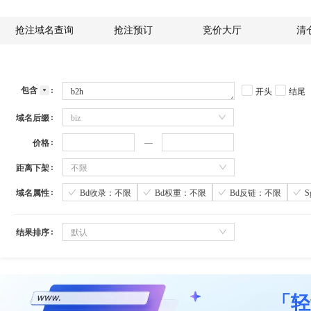
抢注域名查询
抢注预订
竞价大厅
清
包含
开头
结尾
域名后缀
biz
价格
距离下架
不限
域名属性
Bd收录：不限
Bd权重：不限
Bd反链：不限
结果排序
默认
「轻