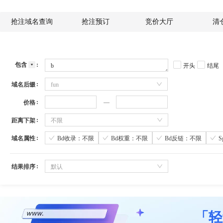
抢注域名查询
抢注预订
竞价大厅
清
包含
开头
结尾
域名后缀
fun
价格
距离下架
不限
域名属性
Bd收录：不限
Bd权重：不限
Bd反链：不限
结果排序
默认
「轻