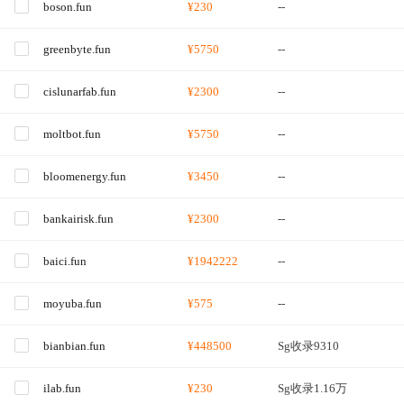
boson.fun
¥230
--
greenbyte.fun
¥5750
--
cislunarfab.fun
¥2300
--
moltbot.fun
¥5750
--
bloomenergy.fun
¥3450
--
bankairisk.fun
¥2300
--
baici.fun
¥1942222
--
moyuba.fun
¥575
--
bianbian.fun
¥448500
Sg收录9310
ilab.fun
¥230
Sg收录1.16万