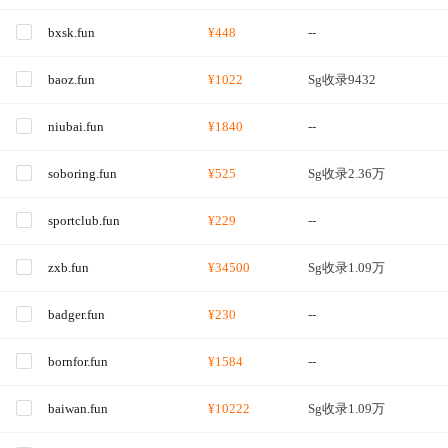
bxsk.fun
¥448
--
baoz.fun
¥1022
Sg收录9432
niubai.fun
¥1840
--
soboring.fun
¥525
Sg收录2.36万
sportclub.fun
¥229
--
zxb.fun
¥34500
Sg收录1.09万
badger.fun
¥230
--
bornfor.fun
¥1584
--
baiwan.fun
¥10222
Sg收录1.09万