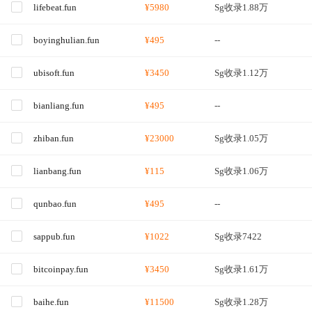
lifebeat.fun
¥5980
Sg收录1.88万
boyinghulian.fun
¥495
--
ubisoft.fun
¥3450
Sg收录1.12万
bianliang.fun
¥495
--
zhiban.fun
¥23000
Sg收录1.05万
lianbang.fun
¥115
Sg收录1.06万
qunbao.fun
¥495
--
sappub.fun
¥1022
Sg收录7422
bitcoinpay.fun
¥3450
Sg收录1.61万
baihe.fun
¥11500
Sg收录1.28万