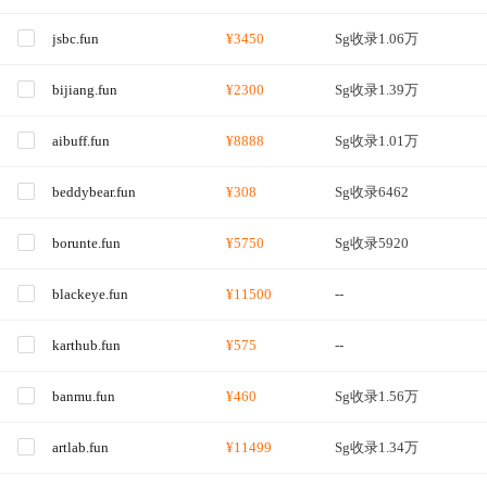
jsbc.fun
¥3450
Sg收录1.06万
bijiang.fun
¥2300
Sg收录1.39万
aibuff.fun
¥8888
Sg收录1.01万
beddybear.fun
¥308
Sg收录6462
borunte.fun
¥5750
Sg收录5920
blackeye.fun
¥11500
--
karthub.fun
¥575
--
banmu.fun
¥460
Sg收录1.56万
artlab.fun
¥11499
Sg收录1.34万