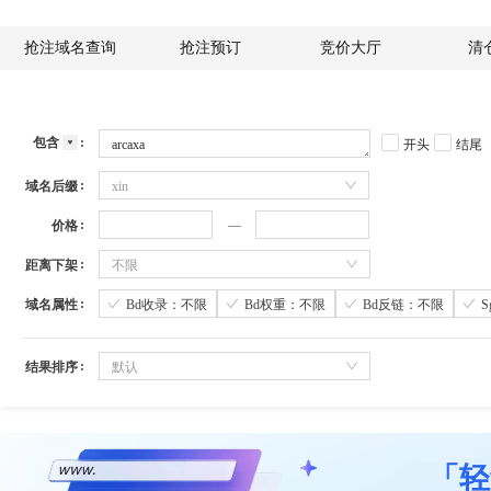
抢注域名查询
抢注预订
竞价大厅
清
包含
开头
结尾
域名后缀
xin
价格
距离下架
不限
域名属性
Bd收录：不限
Bd权重：不限
Bd反链：不限
结果排序
默认
「轻