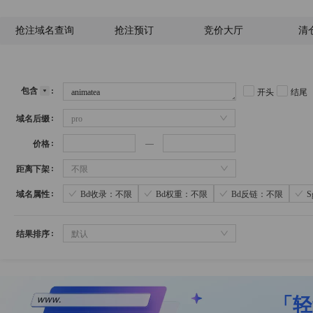
抢注域名查询
抢注预订
竞价大厅
清
包含
开头
结尾
域名后缀
pro
价格
距离下架
不限
域名属性
Bd收录：不限
Bd权重：不限
Bd反链：不限
结果排序
默认
「轻