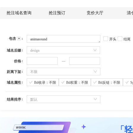
抢注域名查询
抢注预订
竞价大厅
清
包含
开头
结尾
域名后缀
design
价格
距离下架
不限
域名属性
Bd收录：不限
Bd权重：不限
Bd反链：不限
结果排序
默认
「轻