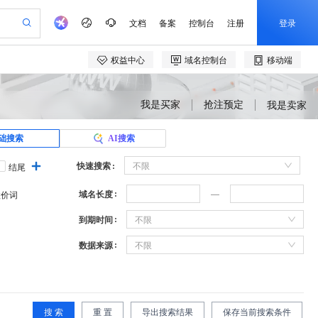
我是买家
抢注预定
我是卖家
础搜索
AI搜索
快速搜索
不限
结尾
域名长度
溢价词
到期时间
不限
数据来源
不限
搜 索
重 置
导出搜索结果
保存当前搜索条件