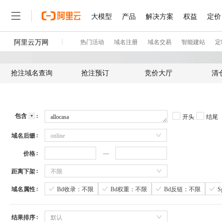
抢注域名查询
抢注预订
竞价大厅
清
包含
开头
结尾
域名后缀
online
价格
距离下架
不限
域名属性
Bd收录：不限
Bd权重：不限
Bd反链：不限
结果排序
默认