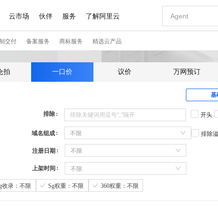
仓拍
一口价
议价
万网预订
基
排除
开头
域名组成
不限
排除
注册日期
不限
上架时间
不限
Sg收录：不限
Sg权重：不限
360权重：不限