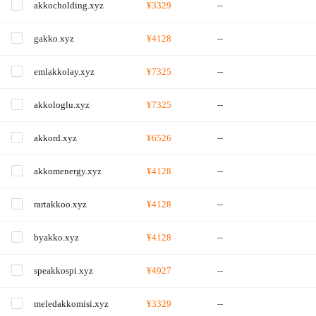
akkocholding.xyz
¥3329
--
gakko.xyz
¥4128
--
emlakkolay.xyz
¥7325
--
akkologlu.xyz
¥7325
--
akkord.xyz
¥6526
--
akkomenergy.xyz
¥4128
--
rartakkoo.xyz
¥4128
--
byakko.xyz
¥4128
--
speakkospi.xyz
¥4927
--
meledakkomisi.xyz
¥3329
--