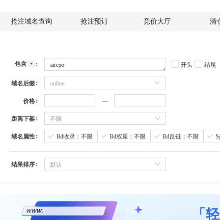
抢注域名查询
抢注预订
竞价大厅
清
包含
开头
结尾
域名后缀
online
价格
距离下架
不限
域名属性
Bd收录：不限
Bd权重：不限
Bd反链：不限
结果排序
默认
「轻