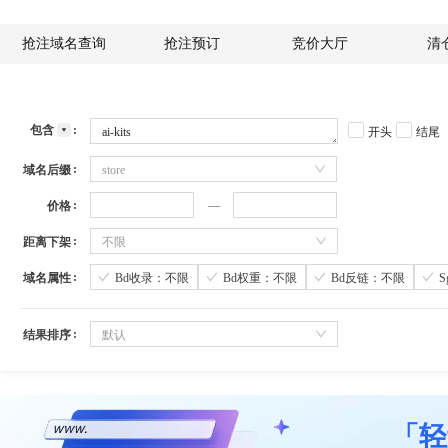
抢注域名查询
抢注预订
竞价大厅
清
包含
开头
结尾
域名后缀
store
价格
距离下架
不限
域名属性
Bd收录：不限
Bd权重：不限
Bd反链：不限
结果排序
默认
「轻