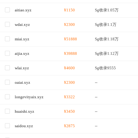
aitiao.xyz
¥1150
Sg收录1.05万
wdai.xyz
¥2300
Sg收录1.1万
miai.xyz
¥51888
Sg收录1.18万
aijia.xyz
¥39888
Sg收录1.12万
wlai.xyz
¥4600
Sg收录9555
oaiai.xyz
¥2300
--
longevityaix.xyz
¥3322
--
huaishi.xyz
¥3450
--
saidou.xyz
¥2875
--