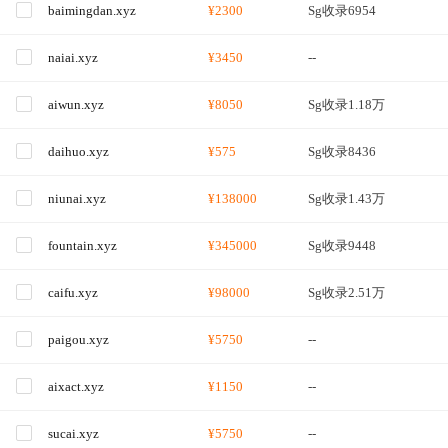
baimingdan.xyz
¥2300
Sg收录6954
naiai.xyz
¥3450
--
aiwun.xyz
¥8050
Sg收录1.18万
daihuo.xyz
¥575
Sg收录8436
niunai.xyz
¥138000
Sg收录1.43万
fountain.xyz
¥345000
Sg收录9448
caifu.xyz
¥98000
Sg收录2.51万
paigou.xyz
¥5750
--
aixact.xyz
¥1150
--
sucai.xyz
¥5750
--