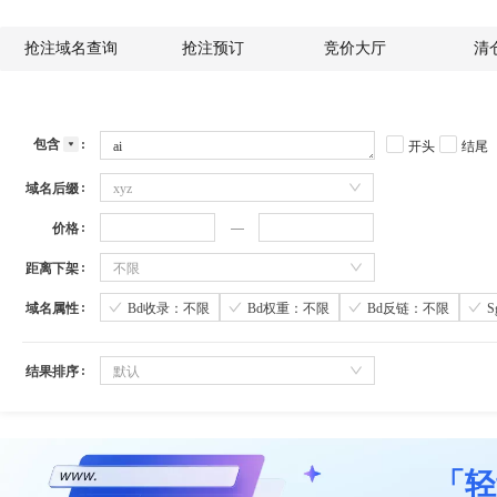
抢注域名查询
抢注预订
竞价大厅
清
包含
开头
结尾
域名后缀
xyz
价格
距离下架
不限
域名属性
Bd收录：不限
Bd权重：不限
Bd反链：不限
结果排序
默认
「轻