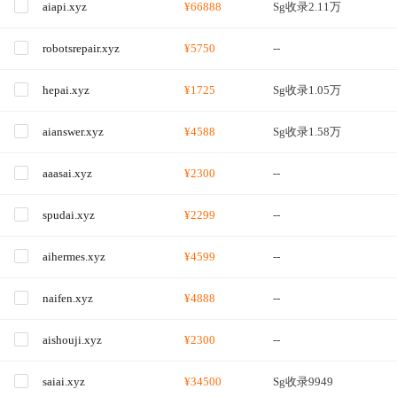
aiapi.xyz
¥66888
Sg收录2.11万
robotsrepair.xyz
¥5750
--
hepai.xyz
¥1725
Sg收录1.05万
aianswer.xyz
¥4588
Sg收录1.58万
aaasai.xyz
¥2300
--
spudai.xyz
¥2299
--
aihermes.xyz
¥4599
--
naifen.xyz
¥4888
--
aishouji.xyz
¥2300
--
saiai.xyz
¥34500
Sg收录9949