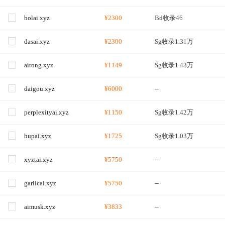
bolai.xyz
¥2300
Bd收录46
dasai.xyz
¥2300
Sg收录1.31万
airong.xyz
¥1149
Sg收录1.43万
daigou.xyz
¥6000
--
perplexityai.xyz
¥1150
Sg收录1.42万
hupai.xyz
¥1725
Sg收录1.03万
xyztai.xyz
¥5750
--
garlicai.xyz
¥5750
--
aimusk.xyz
¥3833
--