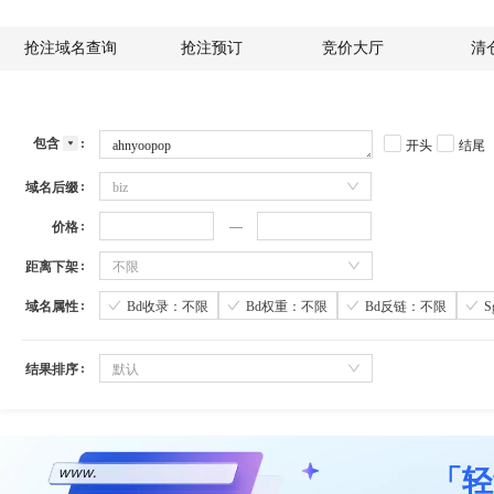
抢注域名查询
抢注预订
竞价大厅
清
包含
开头
结尾
域名后缀
biz
价格
距离下架
不限
域名属性
Bd收录：不限
Bd权重：不限
Bd反链：不限
结果排序
默认
「轻