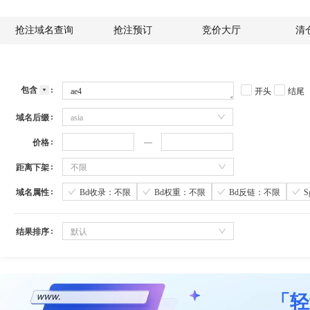
抢注域名查询
抢注预订
竞价大厅
清
包含
开头
结尾
域名后缀
asia
价格
距离下架
不限
域名属性
Bd收录：不限
Bd权重：不限
Bd反链：不限
结果排序
默认
「轻