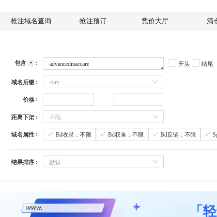
抢注域名查询
抢注预订
竞价大厅
清
包含
开头
结尾
域名后缀
com
价格
距离下架
不限
域名属性
Bd收录：不限
Bd权重：不限
Bd反链：不限
结果排序
默认
「轻