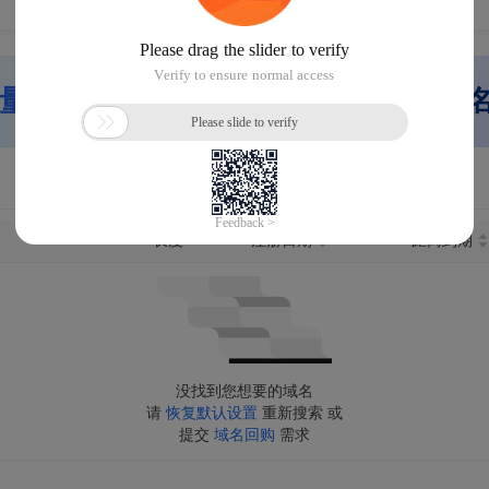
量网站搭建」
快速重启网站，帮您域
长度
注册日期
距离到期
没找到您想要的域名
请
恢复默认设置
重新搜索 或
提交
域名回购
需求