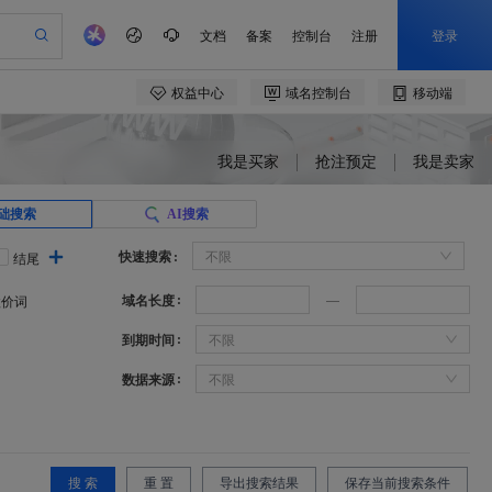
我是买家
抢注预定
我是卖家
础搜索
AI搜索
快速搜索
不限
结尾
域名长度
溢价词
到期时间
不限
数据来源
不限
搜 索
重 置
导出搜索结果
保存当前搜索条件