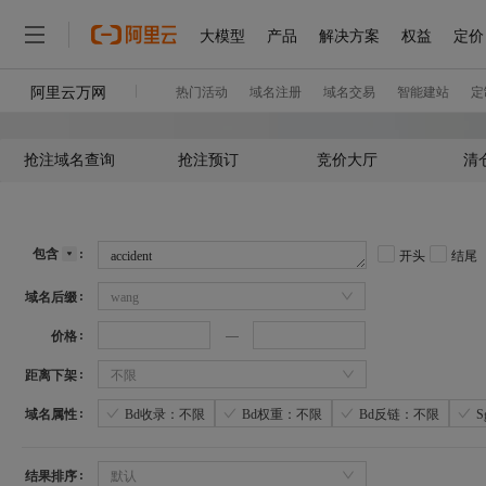
抢注域名查询
抢注预订
竞价大厅
清
包含
开头
结尾
域名后缀
wang
价格
距离下架
不限
域名属性
Bd收录：不限
Bd权重：不限
Bd反链：不限
结果排序
默认