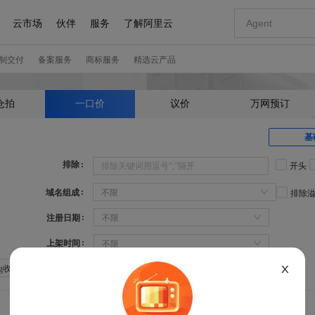
仓拍
一口价
议价
万网预订
基
排除
开头
域名组成
不限
排除
注册日期
不限
上架时间
不限
X
Sg收录：不限
Sg权重：不限
360权重：不限