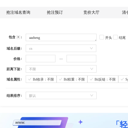
抢注域名查询
抢注预订
竞价大厅
清
包含
开头
结尾
域名后缀
cn
价格
距离下架
不限
域名属性
Bd收录：不限
Bd权重：不限
Bd反链：不限
结果排序
默认
「轻