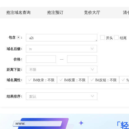
抢注域名查询
抢注预订
竞价大厅
清
包含
开头
结尾
域名后缀
tv
价格
距离下架
不限
域名属性
Bd收录：不限
Bd权重：不限
Bd反链：不限
结果排序
默认
「轻