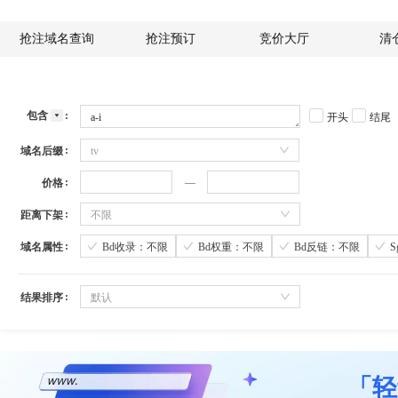
抢注域名查询
抢注预订
竞价大厅
清
包含
开头
结尾
域名后缀
tv
价格
距离下架
不限
域名属性
Bd收录：不限
Bd权重：不限
Bd反链：不限
结果排序
默认
「轻