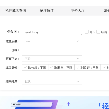
抢注域名查询
抢注预订
竞价大厅
清
包含
开头
结尾
域名后缀
com
价格
距离下架
不限
域名属性
Bd收录：不限
Bd权重：不限
Bd反链：不限
结果排序
默认
「轻