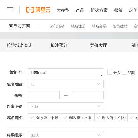
抢注域名查询
抢注预订
竞价大厅
清
包含
开头
结尾
域名后缀
tv
价格
距离下架
不限
域名属性
Bd收录：不限
Bd权重：不限
Bd反链：不限
结果排序
默认