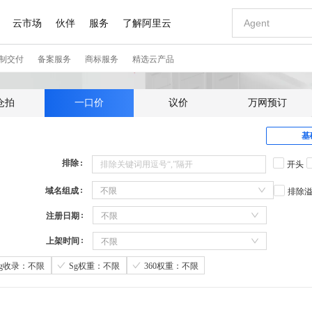
仓拍
一口价
议价
万网预订
基
排除
开头
域名组成
不限
排除
注册日期
不限
上架时间
不限
Sg收录：不限
Sg权重：不限
360权重：不限