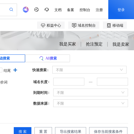
我是买家
抢注预定
我是卖家
础搜索
AI搜索
快速搜索
不限
结尾
域名长度
溢价词
到期时间
不限
数据来源
不限
搜 索
重 置
导出搜索结果
保存当前搜索条件