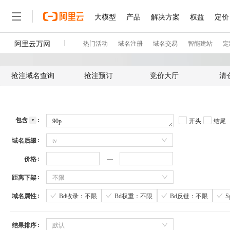
抢注域名查询
抢注预订
竞价大厅
清
包含
开头
结尾
域名后缀
tv
价格
距离下架
不限
域名属性
Bd收录：不限
Bd权重：不限
Bd反链：不限
结果排序
默认