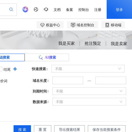
我是买家
抢注预定
我是卖家
础搜索
AI搜索
快速搜索
不限
结尾
域名长度
溢价词
到期时间
不限
数据来源
不限
搜 索
重 置
导出搜索结果
保存当前搜索条件