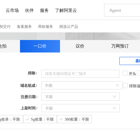
仓拍
一口价
议价
万网预订
基
排除
开头
域名组成
不限
排除
注册日期
不限
上架时间
不限
Sg收录：不限
Sg权重：不限
360权重：不限