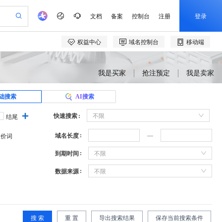
我是买家
抢注预定
我是卖家
础搜索
AI搜索
快速搜索
不限
结尾
域名长度
溢价词
到期时间
不限
数据来源
不限
搜 索
重 置
导出搜索结果
保存当前搜索条件