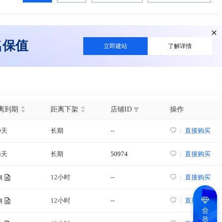
名保值
立即建站
了解详情
离到期
距离下架
店铺ID
操作
9天
长期
--
直接购买
5天
长期
50974
直接购买
12小时
--
直接购买
询
12小时
--
直接购买
询