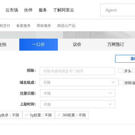
仓拍
一口价
议价
万网预订
基
排除
开头
域名组成
不限
排除
注册日期
不限
上架时间
不限
Sg收录：不限
Sg权重：不限
360权重：不限