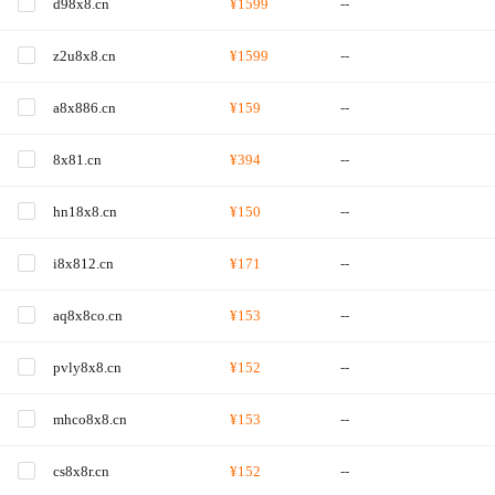
d98x8.cn
¥1599
--
z2u8x8.cn
¥1599
--
a8x886.cn
¥159
--
8x81.cn
¥394
--
hn18x8.cn
¥150
--
i8x812.cn
¥171
--
aq8x8co.cn
¥153
--
pvly8x8.cn
¥152
--
mhco8x8.cn
¥153
--
cs8x8r.cn
¥152
--