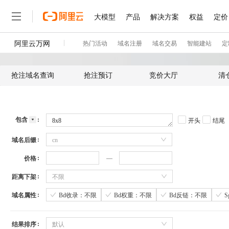
抢注域名查询
抢注预订
竞价大厅
清
包含
开头
结尾
域名后缀
cn
价格
距离下架
不限
域名属性
Bd收录：不限
Bd权重：不限
Bd反链：不限
结果排序
默认