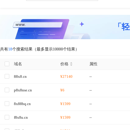
「轻
共有
18
个搜索结果（最多显示10000个结果）
域名
价格
属性
88x8.cn
¥27140
--
p8x8nse.cn
¥6
--
8x88bq.cn
¥1599
--
f8x8u.cn
¥1599
--