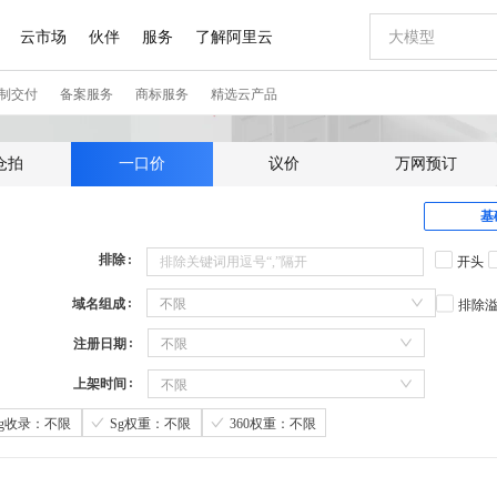
仓拍
一口价
议价
万网预订
基
排除
开头
域名组成
不限
排除
注册日期
不限
上架时间
不限
Sg收录：不限
Sg权重：不限
360权重：不限