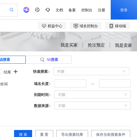
我是买家
抢注预定
我是卖家
础搜索
AI搜索
快速搜索
不限
结尾
域名长度
溢价词
到期时间
不限
数据来源
不限
搜 索
重 置
导出搜索结果
保存当前搜索条件