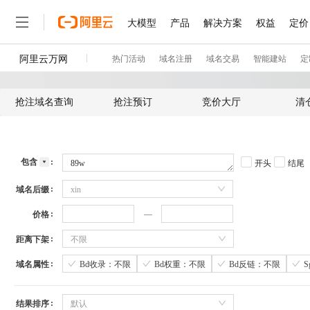
抢注域名查询
抢注预订
竞价大厅
清
包含
开头
结尾
域名后缀
xin
价格
距离下架
不限
域名属性
Bd收录：不限
Bd权重：不限
Bd反链：不限
结果排序
默认