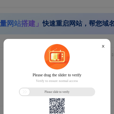
量网站搭建」
快速重启网站，帮您域
X
长度
注册日期
距离到期
没找到您想要的域名
请
恢复默认设置
重新搜索 或
提交
域名回购
需求