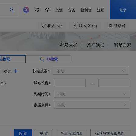
我是买家
抢注预定
我是卖家
础搜索
AI搜索
快速搜索
不限
结尾
域名长度
溢价词
到期时间
不限
数据来源
不限
搜 索
重 置
导出搜索结果
保存当前搜索条件