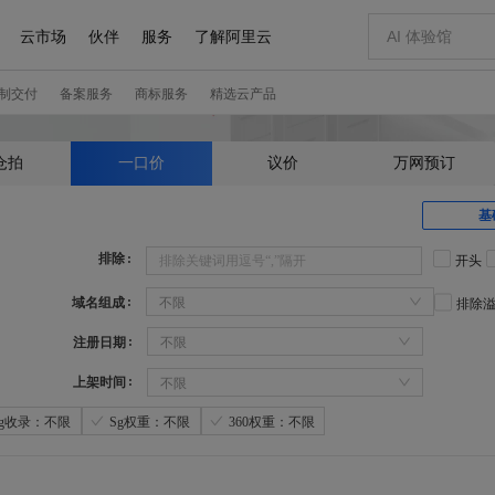
仓拍
一口价
议价
万网预订
基
排除
开头
域名组成
不限
排除
注册日期
不限
上架时间
不限
Sg收录：不限
Sg权重：不限
360权重：不限