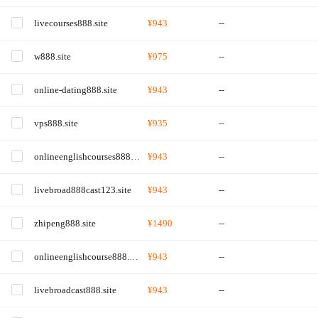
livecourses888.site
¥943
--
w888.site
¥975
--
online-dating888.site
¥943
--
vps888.site
¥935
--
onlineenglishcourses888.site
¥943
--
livebroad888cast123.site
¥943
--
zhipeng888.site
¥1490
--
onlineenglishcourse888.site
¥943
--
livebroadcast888.site
¥943
--