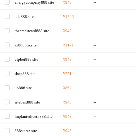
energycompany888.site
¥943
--
tala888.site
¥1746
--
thecreditcard888.site
¥943
--
az888pro.site
¥1171
--
vipbet888.site
¥943
--
shop888.site
¥771
--
ub888.site
¥862
--
sitebest888.site
¥943
--
implantedteeth888.site
¥943
--
888starzz.site
¥943
--