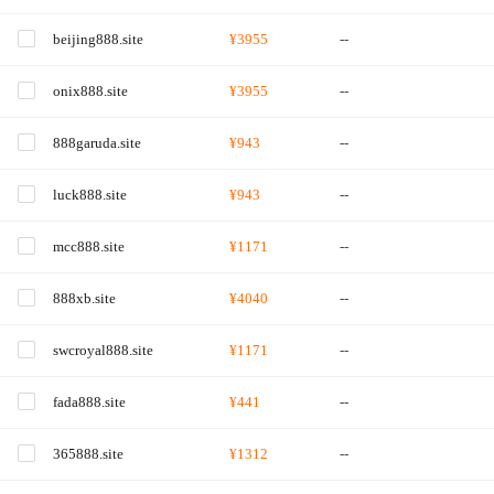
beijing888.site
¥3955
--
onix888.site
¥3955
--
888garuda.site
¥943
--
luck888.site
¥943
--
mcc888.site
¥1171
--
888xb.site
¥4040
--
swcroyal888.site
¥1171
--
fada888.site
¥441
--
365888.site
¥1312
--