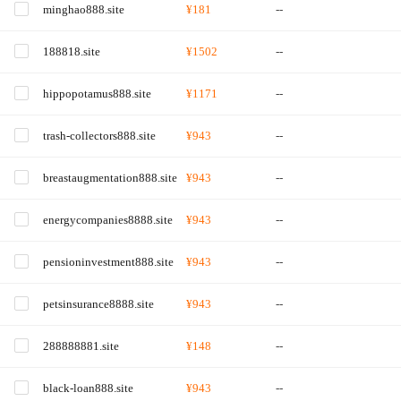
minghao888.site
¥181
--
188818.site
¥1502
--
hippopotamus888.site
¥1171
--
trash-collectors888.site
¥943
--
breastaugmentation888.site
¥943
--
energycompanies8888.site
¥943
--
pensioninvestment888.site
¥943
--
petsinsurance8888.site
¥943
--
288888881.site
¥148
--
black-loan888.site
¥943
--