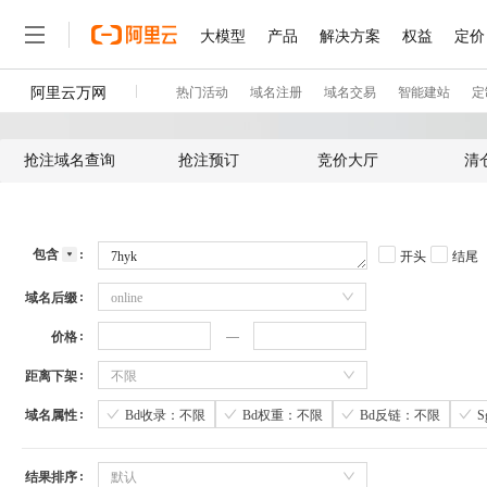
抢注域名查询
抢注预订
竞价大厅
清
包含
开头
结尾
域名后缀
online
价格
距离下架
不限
域名属性
Bd收录：不限
Bd权重：不限
Bd反链：不限
结果排序
默认