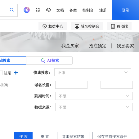
我是买家
抢注预定
我是卖家
础搜索
AI搜索
快速搜索
不限
结尾
域名长度
溢价词
到期时间
不限
数据来源
不限
搜 索
重 置
导出搜索结果
保存当前搜索条件