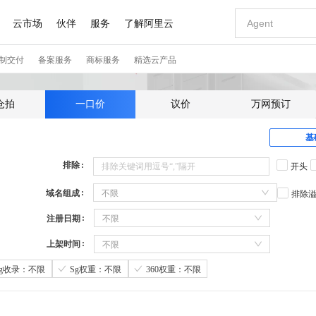
仓拍
一口价
议价
万网预订
基
排除
开头
域名组成
不限
排除
注册日期
不限
上架时间
不限
Sg收录：不限
Sg权重：不限
360权重：不限