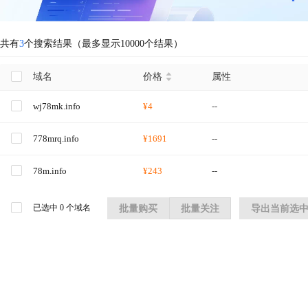
共有
3
个搜索结果（最多显示10000个结果）
域名
价格
属性
wj78mk.info
¥4
--
778mrq.info
¥1691
--
78m.info
¥243
--
已选中
0
个域名
批量购买
批量关注
导出当前选