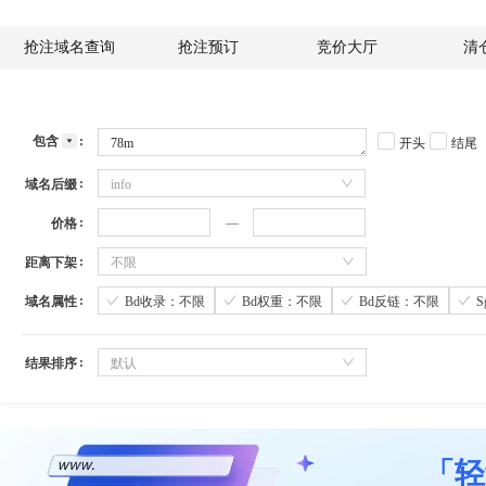
抢注域名查询
抢注预订
竞价大厅
清
包含
开头
结尾
域名后缀
info
价格
距离下架
不限
域名属性
Bd收录：不限
Bd权重：不限
Bd反链：不限
结果排序
默认
「轻