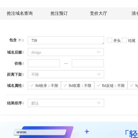
抢注域名查询
抢注预订
竞价大厅
清
包含
开头
结尾
域名后缀
design
价格
距离下架
不限
域名属性
Bd收录：不限
Bd权重：不限
Bd反链：不限
结果排序
默认
「轻