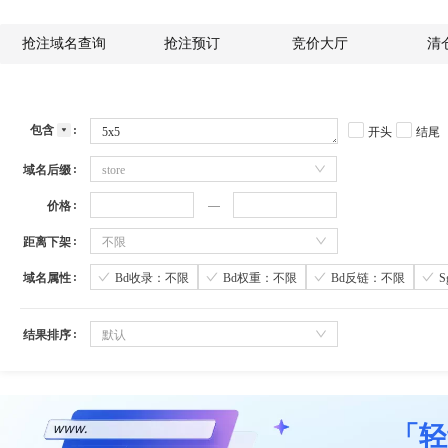
抢注域名查询
抢注预订
竞价大厅
清
包含
开头
结尾
域名后缀
store
价格
距离下架
不限
域名属性
Bd收录：不限
Bd权重：不限
Bd反链：不限
结果排序
默认
「轻