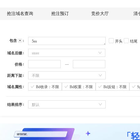
抢注域名查询
抢注预订
竞价大厅
清
包含
开头
结尾
域名后缀
store
价格
距离下架
不限
域名属性
Bd收录：不限
Bd权重：不限
Bd反链：不限
结果排序
默认
「轻