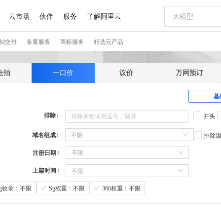
仓拍
一口价
议价
万网预订
基
排除
开头
域名组成
不限
排除
注册日期
不限
上架时间
不限
Sg收录：不限
Sg权重：不限
360权重：不限