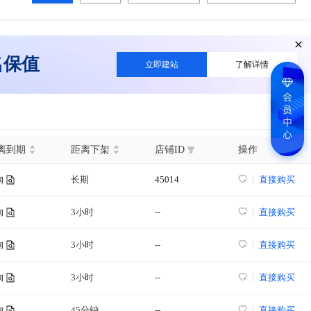
名保值
立即建站
了解详情
离到期
距离下架
店铺ID
操作
长期
45014
直接购买
询
3小时
--
直接购买
询
3小时
--
直接购买
询
3小时
--
直接购买
询
45分钟
--
直接购买
询