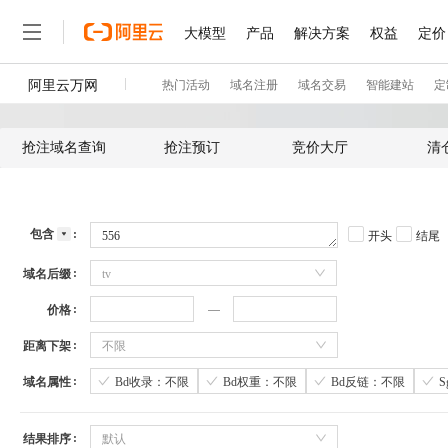
抢注域名查询
抢注预订
竞价大厅
清
包含
开头
结尾
域名后缀
tv
价格
距离下架
不限
域名属性
Bd收录：不限
Bd权重：不限
Bd反链：不限
结果排序
默认