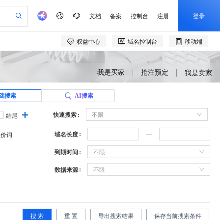
我是买家
抢注预定
我是卖家
础搜索
AI搜索
快速搜索
不限
结尾
域名长度
溢价词
到期时间
不限
数据来源
不限
搜 索
重 置
导出搜索结果
保存当前搜索条件