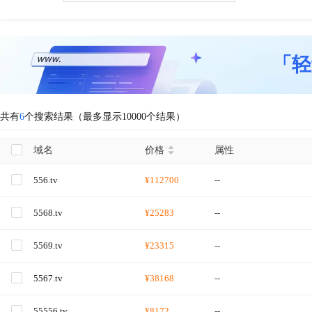
「轻
共有
6
个搜索结果（最多显示10000个结果）
域名
价格
属性
556.tv
¥112700
--
5568.tv
¥25283
--
5569.tv
¥23315
--
5567.tv
¥38168
--
55556.tv
¥8172
--