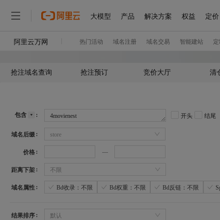
抢注域名查询
抢注预订
竞价大厅
清
包含
开头
结尾
域名后缀
store
价格
距离下架
不限
域名属性
Bd收录：不限
Bd权重：不限
Bd反链：不限
结果排序
默认