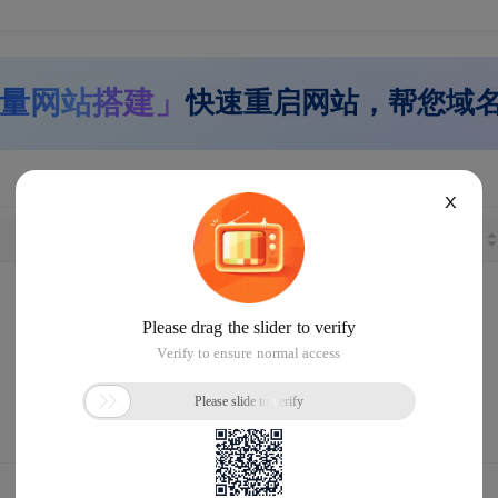
量网站搭建」
快速重启网站，帮您域
X
长度
注册日期
距离到期
没找到您想要的域名
请
恢复默认设置
重新搜索 或
提交
域名回购
需求