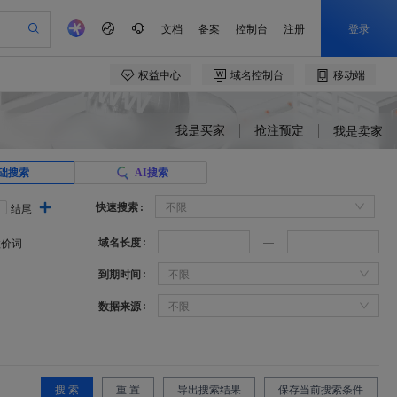
我是买家
抢注预定
我是卖家
础搜索
AI搜索
快速搜索
不限
结尾
域名长度
溢价词
到期时间
不限
数据来源
不限
搜 索
重 置
导出搜索结果
保存当前搜索条件