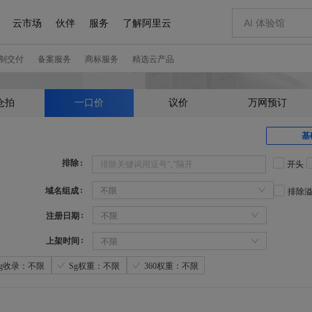
仓拍
一口价
议价
万网预订
基
排除
开头
域名组成
不限
排除
注册日期
不限
上架时间
不限
Sg收录：不限
Sg权重：不限
360权重：不限