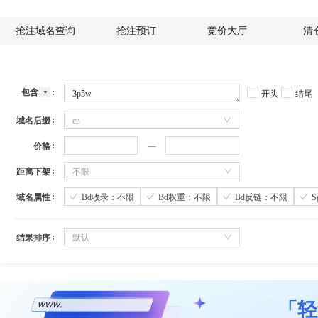
抢注域名查询
抢注预订
竞价大厅
清
包含
开头
结尾
域名后缀
cn
价格
距离下架
不限
域名属性
Bd收录：不限
Bd权重：不限
Bd反链：不限
结果排序
默认
「轻