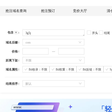
抢注域名查询
抢注预订
竞价大厅
清
包含
开头
结尾
域名后缀
com
价格
距离下架
不限
域名属性
Bd收录：不限
Bd权重：不限
Bd反链：不限
结果排序
默认
「轻